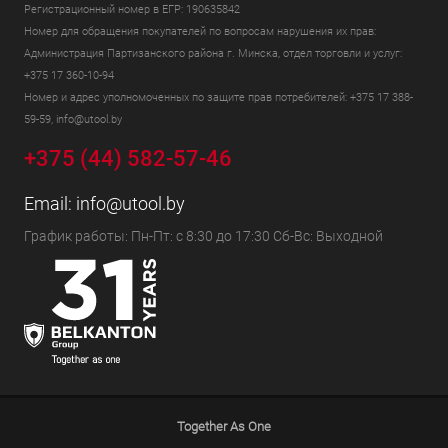
Регистрационный номер в ЕГР: 190635842
Номер для обращения покупателей по вопросам нарушения их прав:
Администрация Партизанского района г. Минска, отдел торговли и услуг:
+375 17 360-10-94
Номер и адрес уполномоченных по защите прав потребителей: +375 17 388-
59-59, info@utool.by
+375 (44) 582-57-46
Email:
info@utool.by
График работы: Пн-Пт: с 8:30 до 17:30 Сб-Вс: Выходной
Together As One