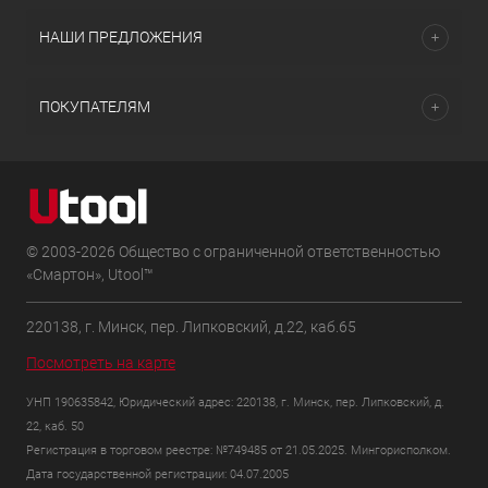
НАШИ ПРЕДЛОЖЕНИЯ
ПОКУПАТЕЛЯМ
© 2003-2026 Общество с ограниченной ответственностью
«Смартон», Utool™
220138, г. Минск, пер. Липковский, д.22, каб.65
Посмотреть на карте
УНП 190635842, Юридический адрес: 220138, г. Минск, пер. Липковский, д.
22, каб. 50
Регистрация в торговом реестре: №749485 от 21.05.2025. Мингорисполком.
Дата государственной регистрации: 04.07.2005